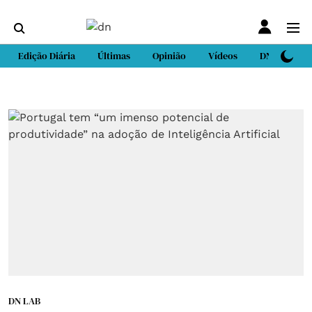
Edição Diária
Últimas
Opinião
Vídeos
DN Sport
DN LAB