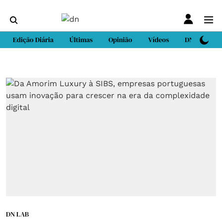
Edição Diária
Últimas
Opinião
Vídeos
DN Sport
DN LAB