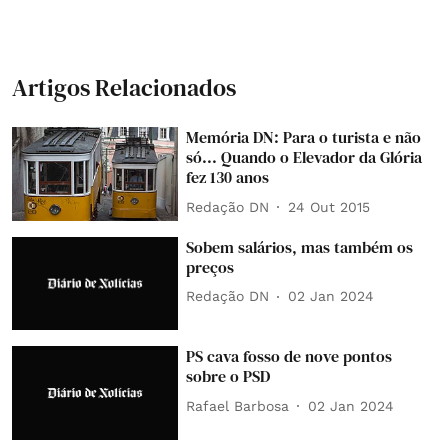
Artigos Relacionados
Memória DN: Para o turista e não
só... Quando o Elevador da Glória
fez 130 anos
Redação DN
24 Out 2015
Sobem salários, mas também os
preços
Redação DN
02 Jan 2024
PS cava fosso de nove pontos
sobre o PSD
Rafael Barbosa
02 Jan 2024