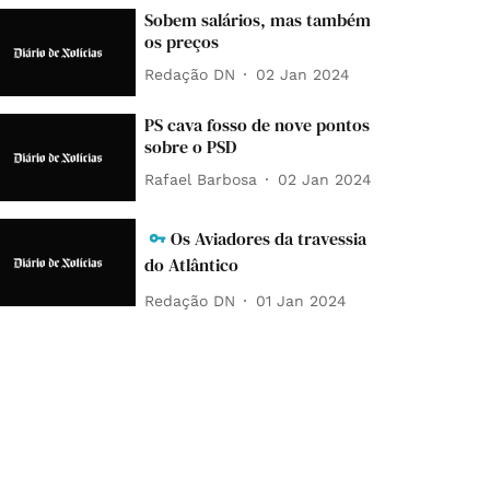
Sobem salários, mas também
os preços
Redação DN
02 Jan 2024
PS cava fosso de nove pontos
sobre o PSD
Rafael Barbosa
02 Jan 2024
Os Aviadores da travessia
do Atlântico
Redação DN
01 Jan 2024