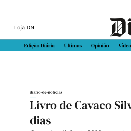
Loja DN
Edição Diária
Últimas
Opinião
Víde
diario-de-noticias
Livro de Cavaco Sil
dias