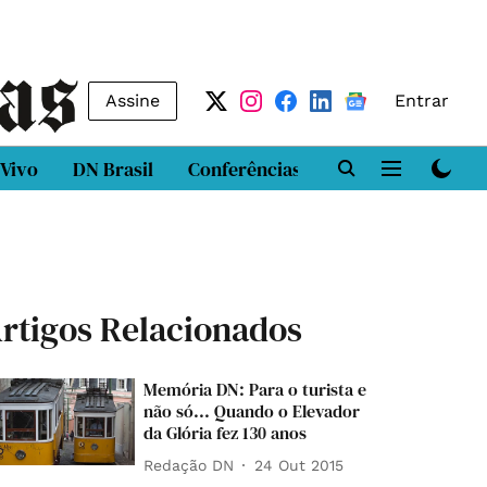
Assine
Entrar
 Vivo
DN Brasil
Conferências
DN LAB
Class
rtigos Relacionados
Memória DN: Para o turista e
não só... Quando o Elevador
da Glória fez 130 anos
Redação DN
24 Out 2015