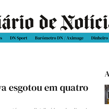
os
DN Sport
Barómetro DN / Aximage
Dinheiro
A
va esgotou em quatro