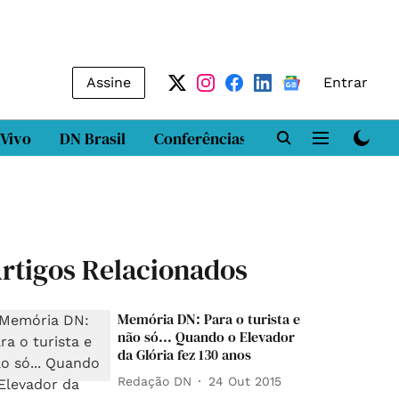
Assine
Entrar
 Vivo
DN Brasil
Conferências
DN LAB
Class
rtigos Relacionados
Memória DN: Para o turista e
não só... Quando o Elevador
da Glória fez 130 anos
Redação DN
24 Out 2015