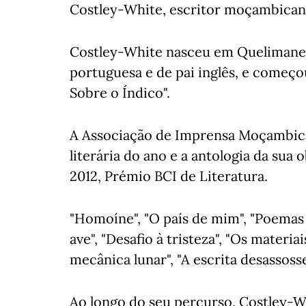
Costley-White, escritor moçambican
Costley-White nasceu em Quelimane, 
portuguesa e de pai inglês, e começo
Sobre o Índico".
A Associação de Imprensa Moçambica
literária do ano e a antologia da sua 
2012, Prémio BCI de Literatura.
"Homoíne", "O país de mim", "Poemas 
ave", "Desafio à tristeza", "Os materi
mecânica lunar", "A escrita desassoss
Ao longo do seu percurso, Costley-W