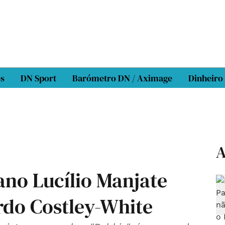
os
DN Sport
Barómetro DN / Aximage
Dinheiro
A
no Lucílio Manjate
do Costley-White