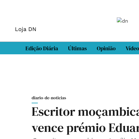
Loja DN
Edição Diária
Últimas
Opinião
Víde
diario-de-noticias
Escritor moçambica
vence prémio Eduar