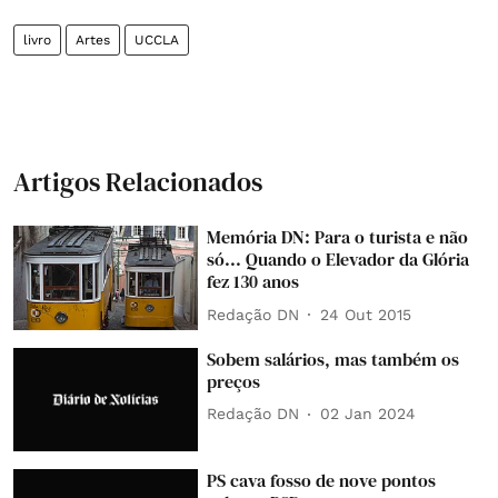
livro
Artes
UCCLA
Artigos Relacionados
Memória DN: Para o turista e não
só... Quando o Elevador da Glória
fez 130 anos
Redação DN
24 Out 2015
Sobem salários, mas também os
preços
Redação DN
02 Jan 2024
PS cava fosso de nove pontos