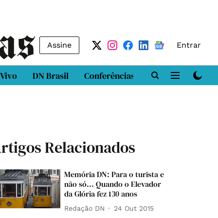
Assine
Entrar
 Vivo
DN Brasil
Conferências
DN LAB
Class
rtigos Relacionados
Memória DN: Para o turista e
não só... Quando o Elevador
da Glória fez 130 anos
Redação DN
24 Out 2015