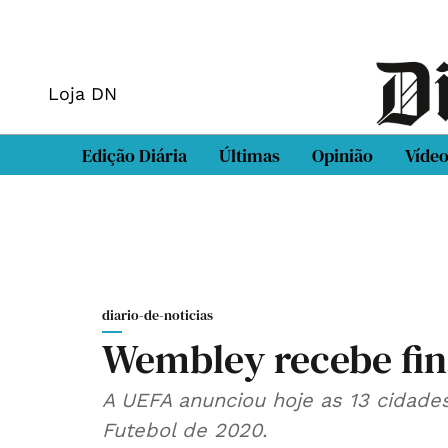
Loja DN
Edição Diária
Últimas
Opinião
Víde
diario-de-noticias
Wembley recebe fin
A UEFA anunciou hoje as 13 cidade
Futebol de 2020.