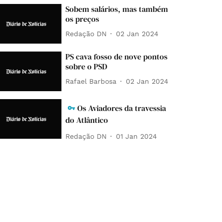
Sobem salários, mas também
os preços
Redação DN
02 Jan 2024
PS cava fosso de nove pontos
sobre o PSD
Rafael Barbosa
02 Jan 2024
Os Aviadores da travessia
do Atlântico
Redação DN
01 Jan 2024