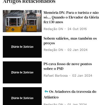
Artigos Relacionados
Memória DN: Para o turista e não
só... Quando o Elevador da Glória
fez 130 anos
Redação DN
24 Out 2015
Sobem salários, mas também os
preços
Redação DN
02 Jan 2024
PS cava fosso de nove pontos
sobre o PSD
Rafael Barbosa
02 Jan 2024
Os Aviadores da travessia do
Atlântico
Redação DN
01 Jan 2024