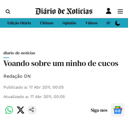
Edição Diária
Últimas
Opinião
Vídeos
DN Sport
diario-de-noticias
Voando sobre um ninho de cucos
Redação DN
Publicado a
:
17 Abr 2011, 00:05
Atualizado a
:
17 Abr 2011, 00:05
Siga-nos