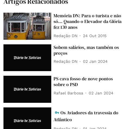
Artigos Relacionados
Memória DN: Para o turista e não
só... Quando o Elevador da Glória
fez 130 anos
Redação DN
24 Out 2015
Sobem salários, mas também os
preços
Redação DN
02 Jan 2024
PS cava fosso de nove pontos
sobre o PSD
Rafael Barbosa
02 Jan 2024
Os Aviadores da travessia do
Atlântico
Redação DN
01 Jan 2024