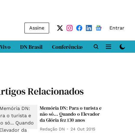
Assine
Entrar
 Vivo
DN Brasil
Conferências
DN LAB
Class
rtigos Relacionados
Memória DN: Para o turista e
não só... Quando o Elevador
da Glória fez 130 anos
Redação DN
24 Out 2015