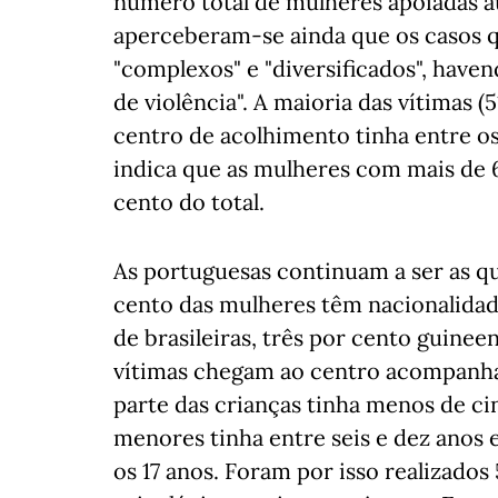
número total de mulheres apoiadas a
aperceberam-se ainda que os casos 
"complexos" e "diversificados", have
de violência". A maioria das vítimas (
centro de acolhimento tinha entre os 
indica que as mulheres com mais de 
cento do total.
As portuguesas continuam a ser as qu
cento das mulheres têm nacionalidad
de brasileiras, três por cento guinee
vítimas chegam ao centro acompanhad
parte das crianças tinha menos de c
menores tinha entre seis e dez anos e
os 17 anos. Foram por isso realizado