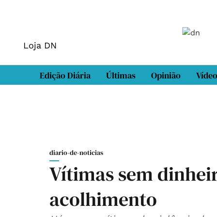
Loja DN
Edição Diária
Últimas
Opinião
Víde
diario-de-noticias
Vítimas sem dinheir
acolhimento