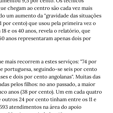
umentou 9,5 por cento. Os técnicos
que chegam ao centro são cada vez mais
ndo um aumento da "gravidade das situações
51 por cento) que usou pela primeira vez o
18 e os 40 anos, revela o relatório, que
60 anos representaram apenas dois por
e mais recorrem a estes serviços: "74 por
e portuguesa, seguindo-se seis por cento
nses e dois por cento angolanas". Muitas das
as pelos filhos: no ano passado, a maior
inco anos (38 por cento). Um em cada quatro
 outros 24 por cento tinham entre os 11 e
s 593 atendimentos na área do apoio