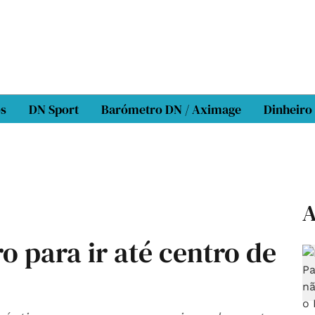
os
DN Sport
Barómetro DN / Aximage
Dinheiro
A
o para ir até centro de