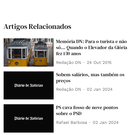
Artigos Relacionados
Memória DN: Para o turista e não
só... Quando o Elevador da Glória
fez 130 anos
Redação DN
24 Out 2015
Sobem salários, mas também os
preços
Redação DN
02 Jan 2024
PS cava fosso de nove pontos
sobre o PSD
Rafael Barbosa
02 Jan 2024