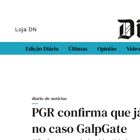
Loja DN
Edição Diária
Últimas
Opinião
Víde
diario-de-noticias
PGR confirma que já
no caso GalpGate