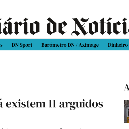
os
DN Sport
Barómetro DN / Aximage
Dinheiro
A
 existem 11 arguidos