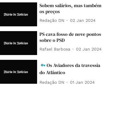
Sobem salários, mas também
os preços
Redação DN
02 Jan 2024
PS cava fosso de nove pontos
sobre o PSD
Rafael Barbosa
02 Jan 2024
Os Aviadores da travessia
do Atlântico
Redação DN
01 Jan 2024