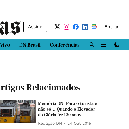
Assine
Entrar
 Vivo
DN Brasil
Conferências
DN LAB
Class
rtigos Relacionados
Memória DN: Para o turista e
não só... Quando o Elevador
da Glória fez 130 anos
Redação DN
24 Out 2015