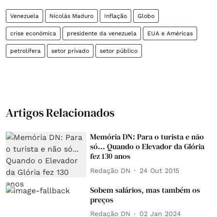
Venezuela
Nicolás Maduro
Inflação
Globo
crise económica
presidente da venezuela
EUA e Américas
petrolífera
setor privado
setor público
Artigos Relacionados
Memória DN: Para o turista e não
só... Quando o Elevador da Glória
fez 130 anos
Redação DN
24 Out 2015
Sobem salários, mas também os
preços
Redação DN
02 Jan 2024