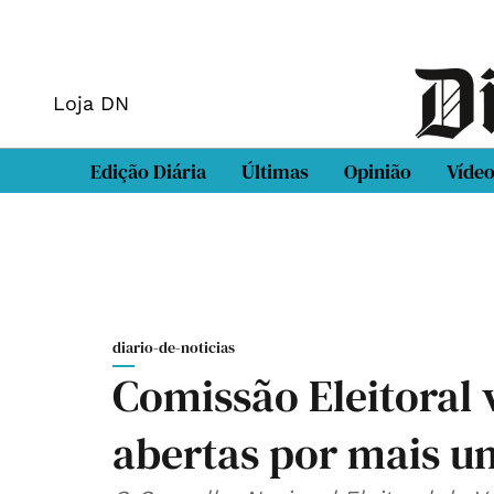
Loja DN
Edição Diária
Últimas
Opinião
Víde
diario-de-noticias
Comissão Eleitoral 
abertas por mais u