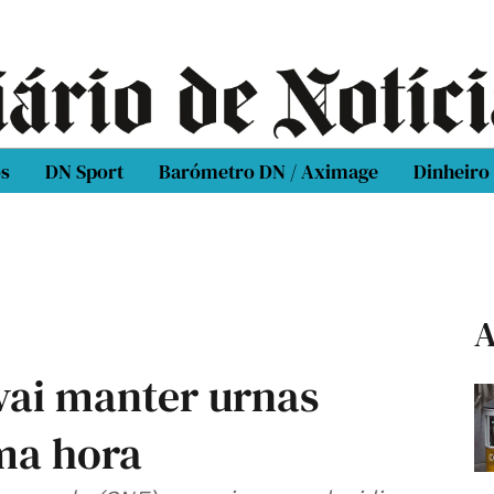
os
DN Sport
Barómetro DN / Aximage
Dinheiro
A
vai manter urnas
ma hora