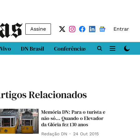
Assine
Entrar
 Vivo
DN Brasil
Conferências
DN LAB
Class
rtigos Relacionados
Memória DN: Para o turista e
não só... Quando o Elevador
da Glória fez 130 anos
Redação DN
24 Out 2015