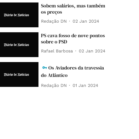
Sobem salários, mas também
os preços
Redação DN
02 Jan 2024
PS cava fosso de nove pontos
sobre o PSD
Rafael Barbosa
02 Jan 2024
Os Aviadores da travessia
do Atlântico
Redação DN
01 Jan 2024