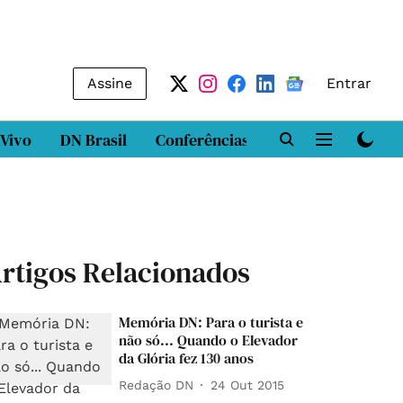
Assine
Entrar
 Vivo
DN Brasil
Conferências
DN LAB
Class
rtigos Relacionados
Memória DN: Para o turista e
não só... Quando o Elevador
da Glória fez 130 anos
Redação DN
24 Out 2015