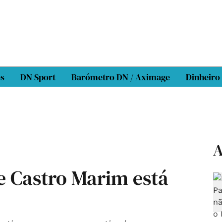
os
DN Sport
Barómetro DN / Aximage
Dinheiro
A
e Castro Marim está