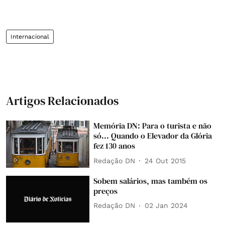
Internacional
Artigos Relacionados
Memória DN: Para o turista e não
só... Quando o Elevador da Glória
fez 130 anos
Redação DN
24 Out 2015
Sobem salários, mas também os
preços
Redação DN
02 Jan 2024