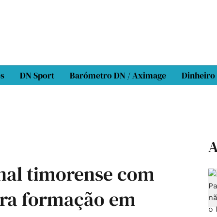
os
DN Sport
Barómetro DN / Aximage
Dinheiro
A
nal timorense com
para formação em