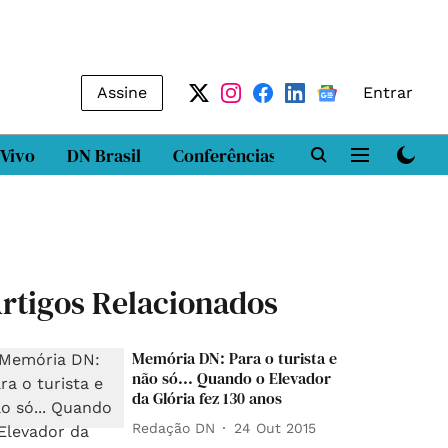
Assine
Entrar
 Vivo
DN Brasil
Conferências
DN LAB
Class
rtigos Relacionados
Memória DN: Para o turista e
não só... Quando o Elevador
da Glória fez 130 anos
Redação DN
24 Out 2015