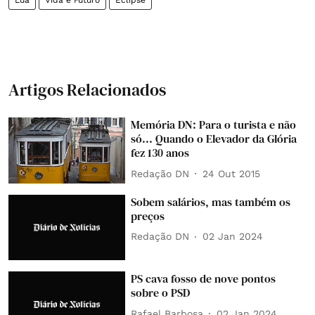
Lua
Vida e Futuro
Eclipse
Artigos Relacionados
Memória DN: Para o turista e não
só... Quando o Elevador da Glória
fez 130 anos
Redação DN
24 Out 2015
Sobem salários, mas também os
preços
Redação DN
02 Jan 2024
PS cava fosso de nove pontos
sobre o PSD
Rafael Barbosa
02 Jan 2024