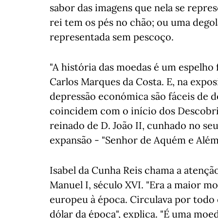
sabor das imagens que nela se repre
rei tem os pés no chão; ou uma degola
representada sem pescoço.
"A história das moedas é um espelho f
Carlos Marques da Costa. E, na expo
depressão económica são fáceis de de
coincidem com o início dos Descobr
reinado de D. João II, cunhado no se
expansão - "Senhor de Aquém e Além-M
Isabel da Cunha Reis chama a atençã
Manuel I, século XVI. "Era a maior m
europeu à época. Circulava por todo
dólar da época", explica. "É uma moe