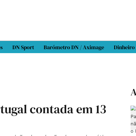
os
DN Sport
Barómetro DN / Aximage
Dinheiro
A
rtugal contada em 13