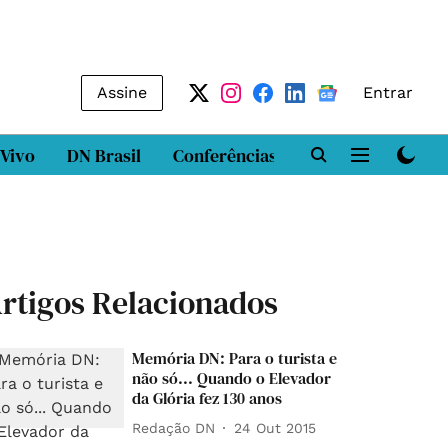
Assine
Entrar
 Vivo
DN Brasil
Conferências
DN LAB
Class
rtigos Relacionados
Memória DN: Para o turista e
não só... Quando o Elevador
da Glória fez 130 anos
Redação DN
24 Out 2015