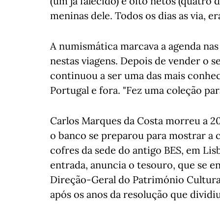
(um já falecido) e oito netos (quatro d
meninas dele. Todos os dias as via, e
A numismática marcava a agenda nas 
nestas viagens. Depois de vender o s
continuou a ser uma das mais conheci
Portugal e fora. "Fez uma coleção para
Carlos Marques da Costa morreu a 20
o banco se preparou para mostrar a 
cofres da sede do antigo BES, em Li
entrada, anuncia o tesouro, que se e
Direção-Geral do Património Cultural
após os anos da resolução que divid