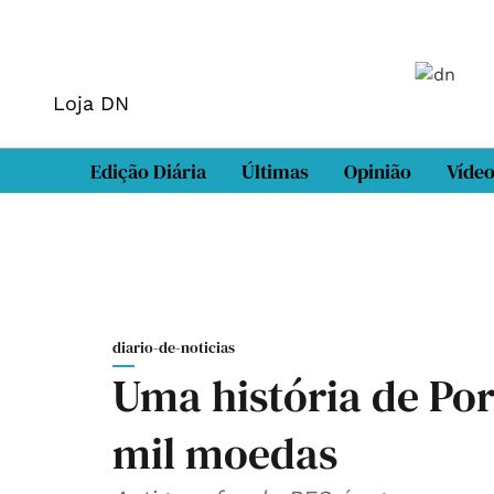
Loja DN
Edição Diária
Últimas
Opinião
Víde
diario-de-noticias
Uma história de Po
mil moedas