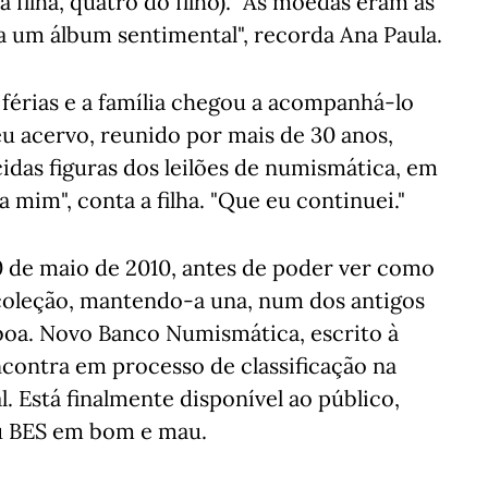
a filha, quatro do filho). "As moedas eram as
ra um álbum sentimental", recorda Ana Paula.
férias e a família chegou a acompanhá-lo
eu acervo, reunido por mais de 30 anos,
das figuras dos leilões de numismática, em
 mim", conta a filha. "Que eu continuei."
 de maio de 2010, antes de poder ver como
coleção, mantendo-a una, num dos antigos
sboa. Novo Banco Numismática, escrito à
ncontra em processo de classificação na
. Está finalmente disponível ao público,
iu BES em bom e mau.