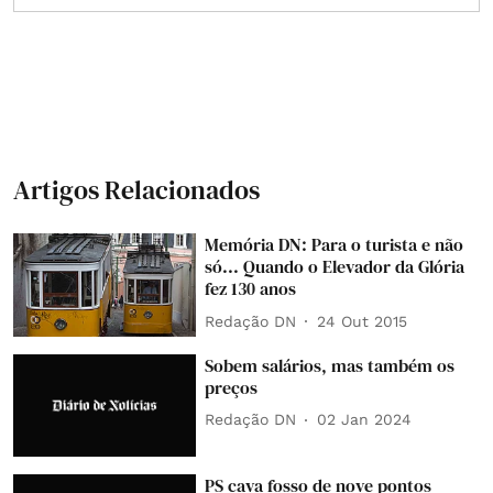
Artigos Relacionados
Memória DN: Para o turista e não
só... Quando o Elevador da Glória
fez 130 anos
Redação DN
24 Out 2015
Sobem salários, mas também os
preços
Redação DN
02 Jan 2024
PS cava fosso de nove pontos