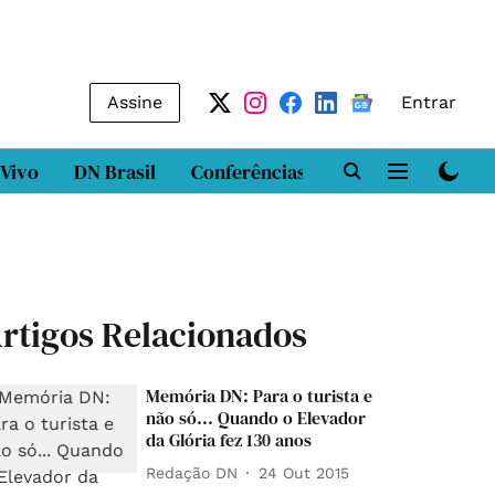
Assine
Entrar
 Vivo
DN Brasil
Conferências
DN LAB
Class
rtigos Relacionados
Memória DN: Para o turista e
não só... Quando o Elevador
da Glória fez 130 anos
Redação DN
24 Out 2015