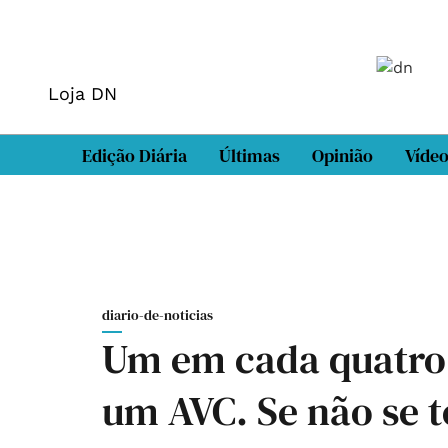
Loja DN
Edição Diária
Últimas
Opinião
Víde
diario-de-noticias
Um em cada quatro 
um AVC. Se não se