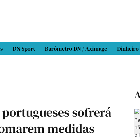
os
DN Sport
Barómetro DN / Aximage
Dinheiro
A
portugueses sofrerá
 tomarem medidas