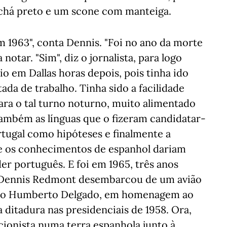
há preto e um scone com manteiga.
m 1963", conta Dennis. "Foi no ano da morte
notar. "Sim", diz o jornalista, para logo
o em Dallas horas depois, pois tinha ido
ada de trabalho. Tinha sido a facilidade
ra o tal turno noturno, muito alimentado
também as línguas que o fizeram candidatar-
tugal como hipóteses e finalmente a
que os conhecimentos de espanhol dariam
er português. E foi em 1965, três anos
ue Dennis Redmont desembarcou de um avião
ado Humberto Delgado, em homenagem ao
 ditadura nas presidenciais de 1958. Ora,
cionista numa terra espanhola junto à