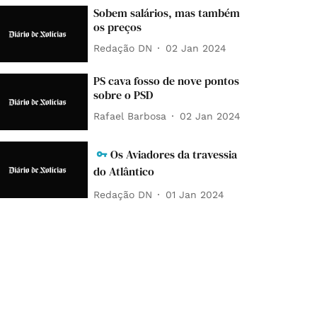
Sobem salários, mas também
os preços
Redação DN
02 Jan 2024
PS cava fosso de nove pontos
sobre o PSD
Rafael Barbosa
02 Jan 2024
Os Aviadores da travessia
do Atlântico
Redação DN
01 Jan 2024