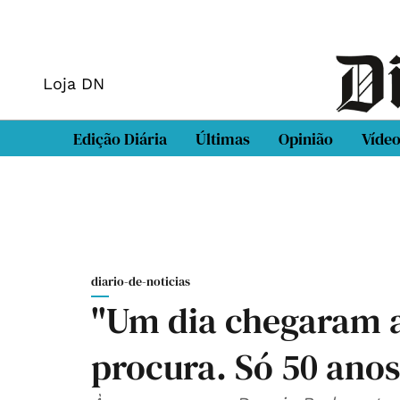
Loja DN
Edição Diária
Últimas
Opinião
Víde
diario-de-noticias
"Um dia chegaram a 
procura. Só 50 ano