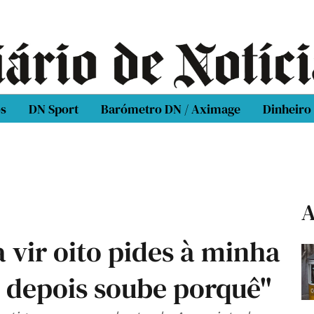
os
DN Sport
Barómetro DN / Aximage
Dinheiro
A
vir oito pides à minha
s depois soube porquê"