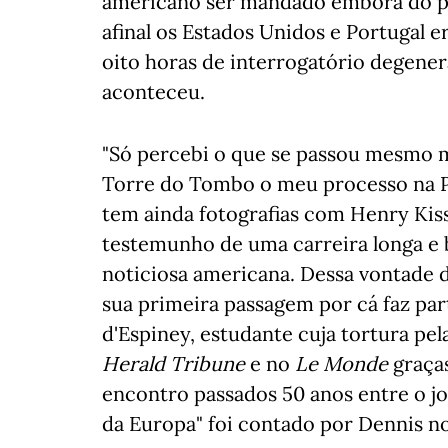
americano ser mandado embora do paí
afinal os Estados Unidos e Portugal 
oito horas de interrogatório degener
aconteceu.
"Só percebi o que se passou mesmo m
Torre do Tombo o meu processo na P
tem ainda fotografias com Henry Kiss
testemunho de uma carreira longa e b
noticiosa americana. Dessa vontade 
sua primeira passagem por cá faz pa
d'Espiney, estudante cuja tortura pel
Herald Tribune
e no
Le Monde
graças
encontro passados 50 anos entre o jor
da Europa" foi contado por Dennis n