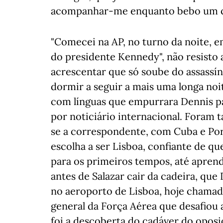
acompanhar-me enquanto bebo um c
"Comecei na AP, no turno da noite, e
do presidente Kennedy", não resisto a 
acrescentar que só soube do assassíni
dormir a seguir a mais uma longa noit
com línguas que empurrara Dennis pa
por noticiário internacional. Foram 
se a correspondente, com Cuba e Por
escolha a ser Lisboa, confiante de 
para os primeiros tempos, até aprend
antes de Salazar cair da cadeira, q
no aeroporto de Lisboa, hoje cham
general da Força Aérea que desafiou a
foi a descoberta do cadáver do oposi