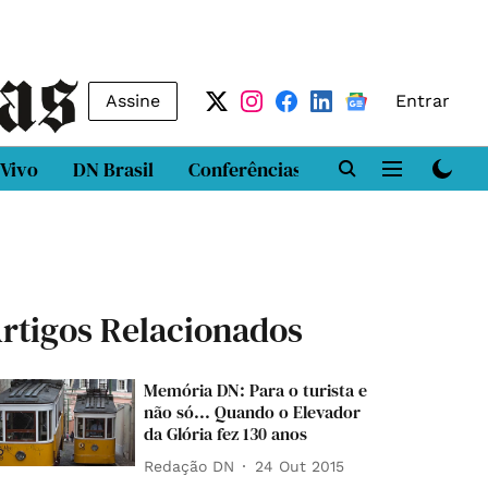
Assine
Entrar
 Vivo
DN Brasil
Conferências
DN LAB
Class
rtigos Relacionados
Memória DN: Para o turista e
não só... Quando o Elevador
da Glória fez 130 anos
Redação DN
24 Out 2015