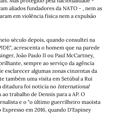
s. Mas protegido pela nacionalidade -
eram aliados fundadores da NATO - , nem as
aram em violência física nem a expulsão
eio século depois, quando consultei na
IDE", acrescenta o homem que na parede
inger, João Paulo II ou Paul McCartney,
rilhante, sempre ao serviço da agência
de esclarecer algumas zonas cinzentas da
rte também uma visita em Setúbal a Rui
a ditadura foi notícia no
International
 ao trabalho de Dennis para a AP. O
nalista e o "o último guerrilheiro maoista
o Expresso em 2016, quando D'Espiney