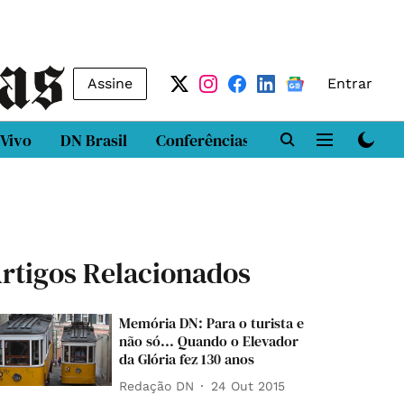
Assine
Entrar
 Vivo
DN Brasil
Conferências
DN LAB
Class
rtigos Relacionados
Memória DN: Para o turista e
não só... Quando o Elevador
da Glória fez 130 anos
Redação DN
24 Out 2015