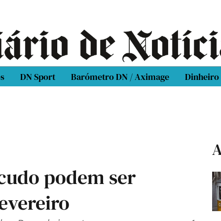
os
DN Sport
Barómetro DN / Aximage
Dinheiro
A
scudo podem ser
fevereiro