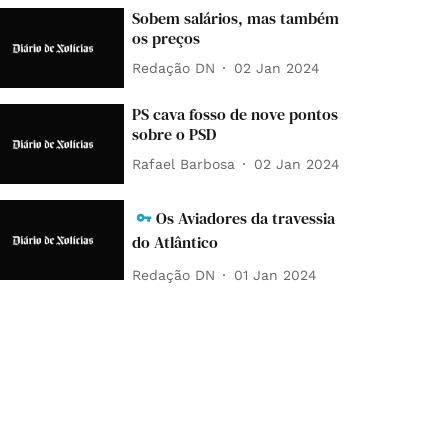
Sobem salários, mas também
os preços
Redação DN
02 Jan 2024
PS cava fosso de nove pontos
sobre o PSD
Rafael Barbosa
02 Jan 2024
Os Aviadores da travessia
do Atlântico
Redação DN
01 Jan 2024