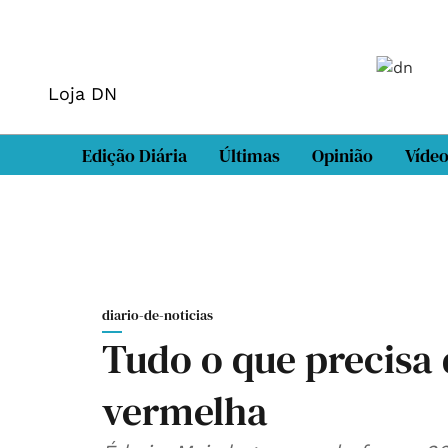
Loja DN
Edição Diária
Últimas
Opinião
Víde
diario-de-noticias
Tudo o que precisa 
vermelha