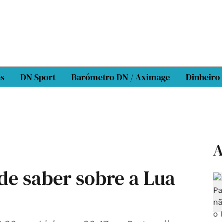
os
DN Sport
Barómetro DN / Aximage
Dinheiro
A
de saber sobre a Lua