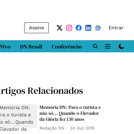
Assine
Entrar
 Vivo
DN Brasil
Conferências
DN LAB
Class
rtigos Relacionados
Memória DN: Para o turista e
não só... Quando o Elevador
da Glória fez 130 anos
Redação DN
24 Out 2015