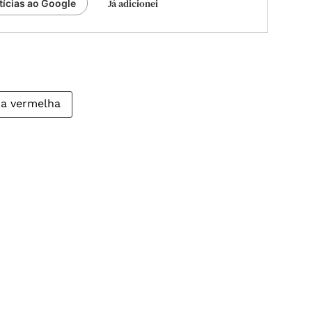
Já adicionei
tícias ao Google
ua vermelha