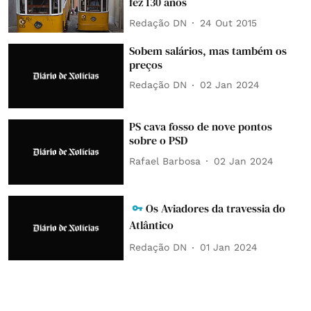
fez 130 anos
Redação DN
24 Out 2015
Sobem salários, mas também os
preços
Redação DN
02 Jan 2024
PS cava fosso de nove pontos
sobre o PSD
Rafael Barbosa
02 Jan 2024
Os Aviadores da travessia do
Atlântico
Redação DN
01 Jan 2024