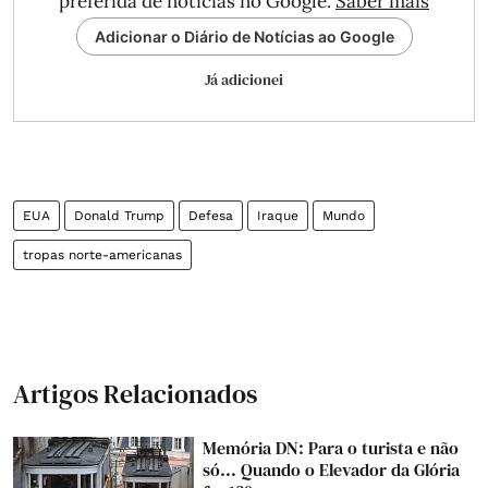
preferida de notícias no Google.
Saber mais
Adicionar o Diário de Notícias ao Google
Já adicionei
EUA
Donald Trump
Defesa
Iraque
Mundo
tropas norte-americanas
Artigos Relacionados
Memória DN: Para o turista e não
só... Quando o Elevador da Glória