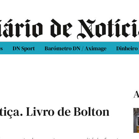
os
DN Sport
Barómetro DN / Aximage
Dinheiro
A
iça. Livro de Bolton