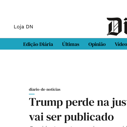
Loja DN
Edição Diária
Últimas
Opinião
Víde
diario-de-noticias
Trump perde na just
vai ser publicado