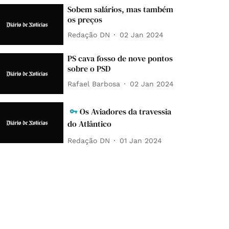
Sobem salários, mas também
os preços
Redação DN
02 Jan 2024
PS cava fosso de nove pontos
sobre o PSD
Rafael Barbosa
02 Jan 2024
Os Aviadores da travessia
do Atlântico
Redação DN
01 Jan 2024