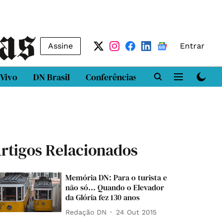
Assine
Entrar
 Vivo
DN Brasil
Conferências
DN LAB
Class
rtigos Relacionados
Memória DN: Para o turista e
não só... Quando o Elevador
da Glória fez 130 anos
Redação DN
24 Out 2015