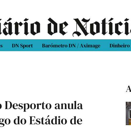
os
DN Sport
Barómetro DN / Aximage
Dinheiro
A
o Desporto anula
go do Estádio de