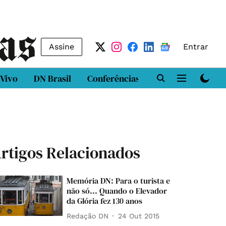
Assine
Entrar
 Vivo
DN Brasil
Conferências
DN LAB
Class
rtigos Relacionados
Memória DN: Para o turista e
não só... Quando o Elevador
da Glória fez 130 anos
Redação DN
24 Out 2015