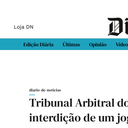
Loja DN
Edição Diária
Últimas
Opinião
Víde
diario-de-noticias
Tribunal Arbitral d
interdição de um jo