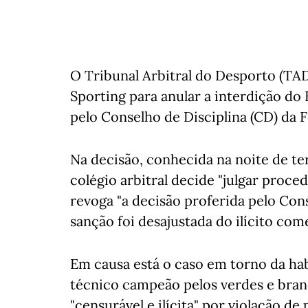
O Tribunal Arbitral do Desporto (TA
Sporting para anular a interdição do
pelo Conselho de Disciplina (CD) da 
Na decisão, conhecida na noite de te
colégio arbitral decide "julgar proce
revoga "a decisão proferida pelo Cons
sanção foi desajustada do ilícito com
Em causa está o caso em torno da ha
técnico campeão pelos verdes e bran
"censurável e ilícita" por violação d