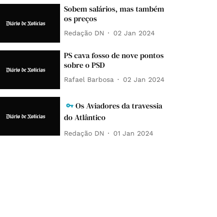
Sobem salários, mas também
os preços
Redação DN
02 Jan 2024
PS cava fosso de nove pontos
sobre o PSD
Rafael Barbosa
02 Jan 2024
Os Aviadores da travessia
do Atlântico
Redação DN
01 Jan 2024