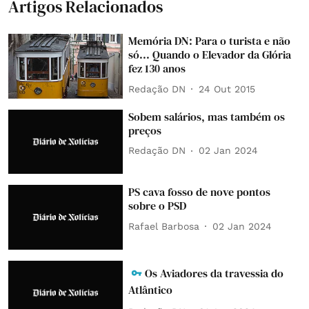
Artigos Relacionados
Memória DN: Para o turista e não
só... Quando o Elevador da Glória
fez 130 anos
Redação DN
24 Out 2015
Sobem salários, mas também os
preços
Redação DN
02 Jan 2024
PS cava fosso de nove pontos
sobre o PSD
Rafael Barbosa
02 Jan 2024
Os Aviadores da travessia do
Atlântico