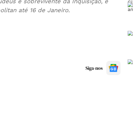
judeus e sobrevivente da Inquisição, é
litan até 16 de Janeiro.
Siga-nos