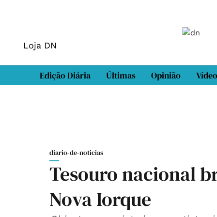
Loja DN
Edição Diária
Últimas
Opinião
Víde
diario-de-noticias
Tesouro nacional b
Nova Iorque