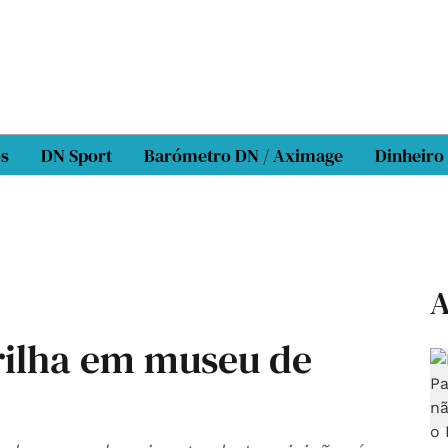
os
DN Sport
Barómetro DN / Aximage
Dinheiro
A
rilha em museu de