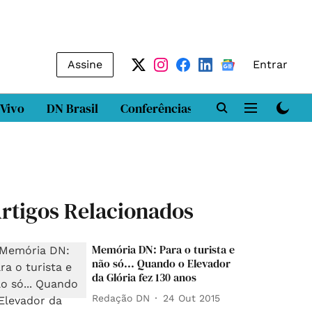
Assine
Entrar
 Vivo
DN Brasil
Conferências
DN LAB
Class
rtigos Relacionados
Memória DN: Para o turista e
não só... Quando o Elevador
da Glória fez 130 anos
Redação DN
24 Out 2015