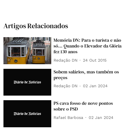
Artigos Relacionados
Memória DN: Para o turista e não
só... Quando o Elevador da Glória
fez 130 anos
Redação DN
24 Out 2015
Sobem salários, mas também os
preços
Redação DN
02 Jan 2024
PS cava fosso de nove pontos
sobre o PSD
Rafael Barbosa
02 Jan 2024