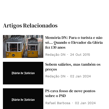
Artigos Relacionados
Memória DN: Para o turista e não
só... Quando o Elevador da Glória
fez 130 anos
Redação DN
24 Out 2015
Sobem salários, mas também os
preços
Redação DN
02 Jan 2024
PS cava fosso de nove pontos
sobre o PSD
Rafael Barbosa
02 Jan 2024