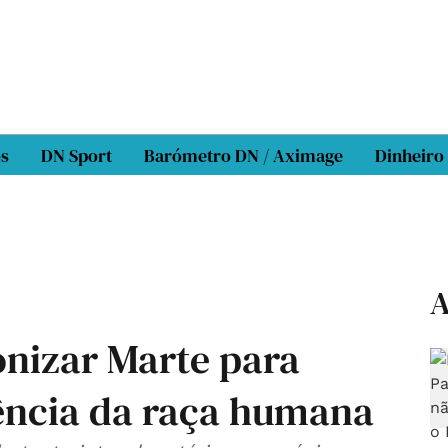
os
DN Sport
Barómetro DN / Aximage
Dinheiro
A
onizar Marte para
ência da raça humana