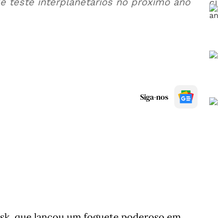
de teste interplanetários no próximo ano
Siga-nos
usk, que lançou um foguete poderoso em