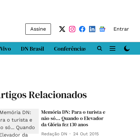
Assine
Entrar
 Vivo
DN Brasil
Conferências
DN LAB
Class
rtigos Relacionados
Memória DN: Para o turista e
não só... Quando o Elevador
da Glória fez 130 anos
Redação DN
24 Out 2015