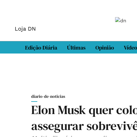
Loja DN
Edição Diária
Últimas
Opinião
Víde
diario-de-noticias
Elon Musk quer col
assegurar sobreviv