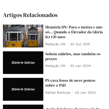
Artigos Relacionados
Memória DN: Para o turista e não
só... Quando o Elevador da Glória
fez 130 anos
Redação DN
24 Out 2015
Sobem salários, mas também os
preços
Redação DN
02 Jan 2024
PS cava fosso de nove pontos
sobre o PSD
Rafael Barbosa
02 Jan 2024
Os Aviadores da travessia do