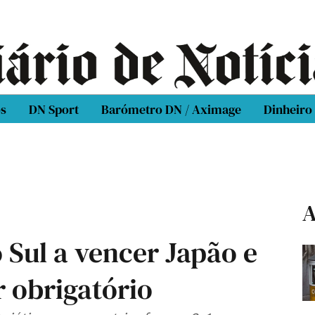
os
DN Sport
Barómetro DN / Aximage
Dinheiro
A
 Sul a vencer Japão e
r obrigatório