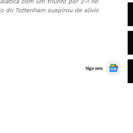
siática com um triunfo por 2-1 no
o do Tottenham suspirou de alivio
Siga-nos