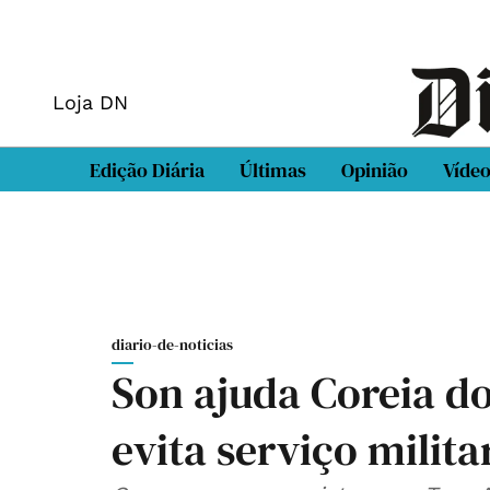
Loja DN
Edição Diária
Últimas
Opinião
Víde
diario-de-noticias
Son ajuda Coreia do
evita serviço milita