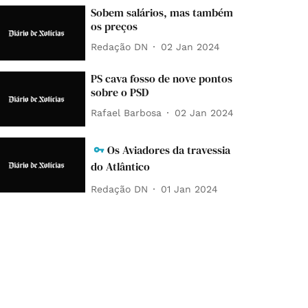
Sobem salários, mas também
os preços
Redação DN
02 Jan 2024
PS cava fosso de nove pontos
sobre o PSD
Rafael Barbosa
02 Jan 2024
Os Aviadores da travessia
do Atlântico
Redação DN
01 Jan 2024