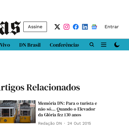
Assine
Entrar
 Vivo
DN Brasil
Conferências
DN LAB
Class
rtigos Relacionados
Memória DN: Para o turista e
não só... Quando o Elevador
da Glória fez 130 anos
Redação DN
24 Out 2015