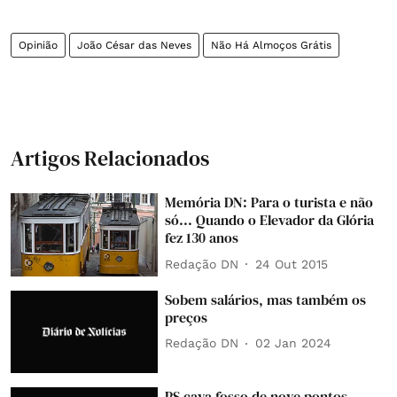
Opinião
João César das Neves
Não Há Almoços Grátis
Artigos Relacionados
Memória DN: Para o turista e não
só... Quando o Elevador da Glória
fez 130 anos
Redação DN
24 Out 2015
Sobem salários, mas também os
preços
Redação DN
02 Jan 2024
PS cava fosso de nove pontos