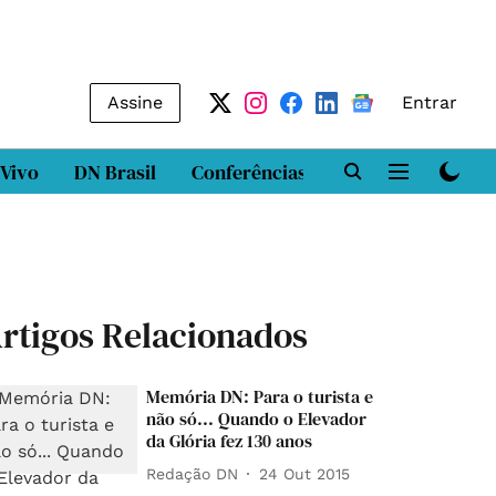
Assine
Entrar
 Vivo
DN Brasil
Conferências
DN LAB
Class
rtigos Relacionados
Memória DN: Para o turista e
não só... Quando o Elevador
da Glória fez 130 anos
Redação DN
24 Out 2015