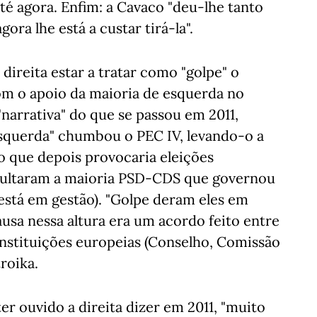
té agora. Enfim: a Cavaco "deu-lhe tanto
gora lhe está a custar tirá-la".
direita estar a tratar como "golpe" o
om o apoio da maioria de esquerda no
"narrativa" do que se passou em 2011,
esquerda" chumbou o PEC IV, levando-o a
o que depois provocaria eleições
resultaram a maioria PSD-CDS que governou
está em gestão). "Golpe deram eles em
ausa nessa altura era um acordo feito entre
instituições europeias (Conselho, Comissão
roika.
ter ouvido a direita dizer em 2011, "muito