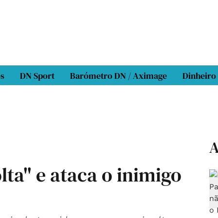
os
DN Sport
Barómetro DN / Aximage
Dinheiro
A
lta" e ataca o inimigo