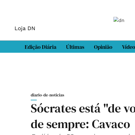
Loja DN
Edição Diária
Últimas
Opinião
Víde
diario-de-noticias
Sócrates está "de vo
de sempre: Cavaco