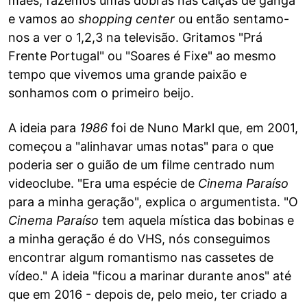
mães, fazemos umas dobras nas calças de ganga
e vamos ao
shopping center
ou então sentamo-
nos a ver o 1,2,3 na televisão. Gritamos "Prá
Frente Portugal" ou "Soares é Fixe" ao mesmo
tempo que vivemos uma grande paixão e
sonhamos com o primeiro beijo.
A ideia para
1986
foi de Nuno Markl que, em 2001,
começou a "alinhavar umas notas" para o que
poderia ser o guião de um filme centrado num
videoclube. "Era uma espécie de
Cinema Paraíso
para a minha geração", explica o argumentista. "O
Cinema Paraíso
tem aquela mística das bobinas e
a minha geração é do VHS, nós conseguimos
encontrar algum romantismo nas cassetes de
vídeo." A ideia "ficou a marinar durante anos" até
que em 2016 - depois de, pelo meio, ter criado a