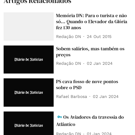
Artigos Relacionados
Memória DN: Para o turista e não
só... Quando o Elevador da Glória
fez 130 anos
Redação DN
24 Out 2015
Sobem salários, mas também os
preços
Redação DN
02 Jan 2024
PS cava fosso de nove pontos
sobre o PSD
Rafael Barbosa
02 Jan 2024
Os Aviadores da travessia do
Atlântico
Redação DN
01 Jan 2024