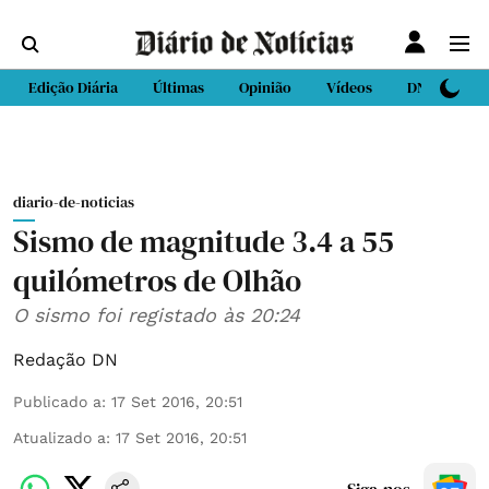
Edição Diária
Últimas
Opinião
Vídeos
DN Sport
diario-de-noticias
Sismo de magnitude 3.4 a 55
quilómetros de Olhão
O sismo foi registado às 20:24
Redação DN
Publicado a
:
17 Set 2016, 20:51
Atualizado a
:
17 Set 2016, 20:51