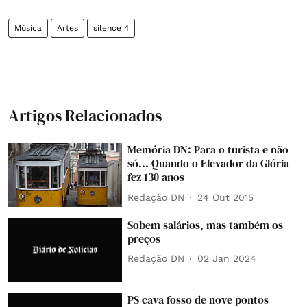
Música
Artes
silence 4
Artigos Relacionados
Memória DN: Para o turista e não
só... Quando o Elevador da Glória
fez 130 anos
Redação DN
24 Out 2015
Sobem salários, mas também os
preços
Redação DN
02 Jan 2024
PS cava fosso de nove pontos