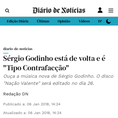
Edição Diária
Últimas
Opinião
Vídeos
DN Sport
diario-de-noticias
Sérgio Godinho está de volta e é
"Tipo Contrafacção"
Ouça a música nova de Sérgio Godinho. O disco
"Nação Valente" será editado no dia 26.
Redação DN
Publicado a
:
06 Jan 2018, 14:24
Atualizado a
:
06 Jan 2018, 14:24