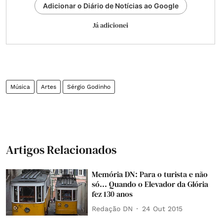
Adicionar o Diário de Notícias ao Google
Já adicionei
Música
Artes
Sérgio Godinho
Artigos Relacionados
Memória DN: Para o turista e não
só... Quando o Elevador da Glória
fez 130 anos
Redação DN
24 Out 2015