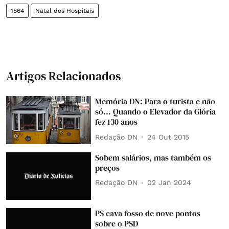
1864
Natal dos Hospitais
Artigos Relacionados
Memória DN: Para o turista e não
só... Quando o Elevador da Glória
fez 130 anos
Redação DN
24 Out 2015
Sobem salários, mas também os
preços
Redação DN
02 Jan 2024
PS cava fosso de nove pontos
sobre o PSD