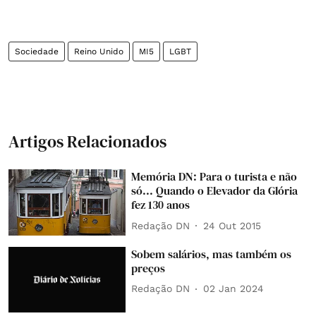
Sociedade
Reino Unido
MI5
LGBT
Artigos Relacionados
Memória DN: Para o turista e não
só... Quando o Elevador da Glória
fez 130 anos
Redação DN
24 Out 2015
Sobem salários, mas também os
preços
Redação DN
02 Jan 2024