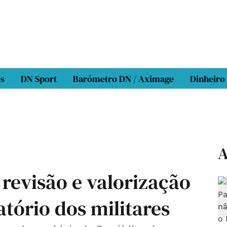
os
DN Sport
Barómetro DN / Aximage
Dinheiro
A
revisão e valorização
tório dos militares