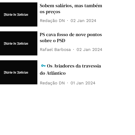
Sobem salários, mas também
os preços
Redação DN
02 Jan 2024
PS cava fosso de nove pontos
sobre o PSD
Rafael Barbosa
02 Jan 2024
Os Aviadores da travessia
do Atlântico
Redação DN
01 Jan 2024