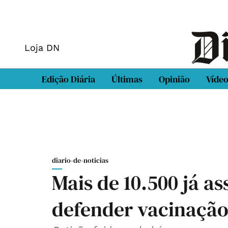
Loja DN
Edição Diária
Últimas
Opinião
Víde
diario-de-noticias
Mais de 10.500 já a
defender vacinação