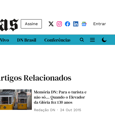
Assine
Entrar
 Vivo
DN Brasil
Conferências
DN LAB
Class
rtigos Relacionados
Memória DN: Para o turista e
não só... Quando o Elevador
da Glória fez 130 anos
Redação DN
24 Out 2015