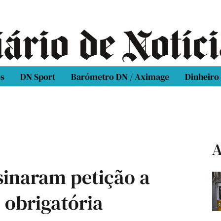
os
DN Sport
Barómetro DN / Aximage
Dinheiro
A
ssinaram petição a
 obrigatória