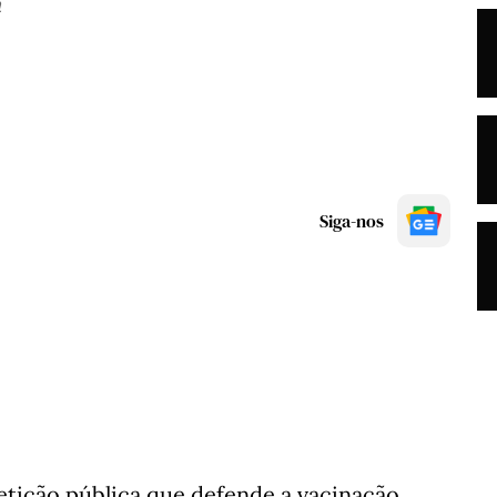
a
Siga-nos
etição pública que defende a vacinação