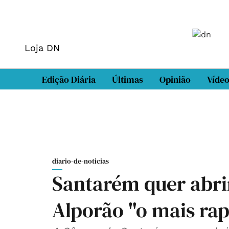
Loja DN
Edição Diária
Últimas
Opinião
Víde
diario-de-noticias
Santarém quer abri
Alporão "o mais ra