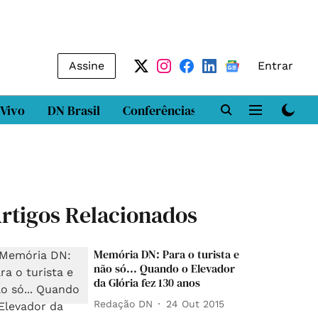
Assine
Entrar
 Vivo
DN Brasil
Conferências
DN LAB
Class
rtigos Relacionados
Memória DN: Para o turista e
não só... Quando o Elevador
da Glória fez 130 anos
Redação DN
24 Out 2015