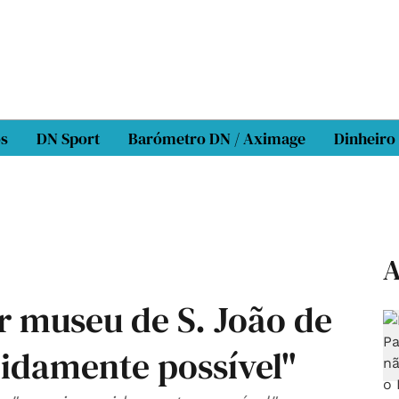
os
DN Sport
Barómetro DN / Aximage
Dinheiro
A
r museu de S. João de
pidamente possível"