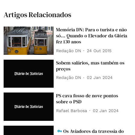
Artigos Relacionados
Memória DN: Para o turista e não
só... Quando o Elevador da Glória
fez 130 anos
Redação DN
24 Out 2015
Sobem salários, mas também os
preços
Redação DN
02 Jan 2024
PS cava fosso de nove pontos
sobre o PSD
Rafael Barbosa
02 Jan 2024
Os Aviadores da travessia do