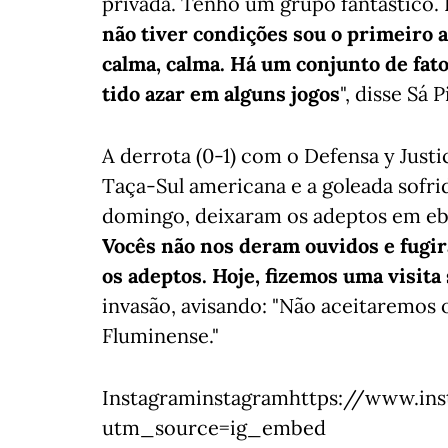
privada. Tenho um grupo fantástico.
não tiver condições sou o primeiro 
calma, calma. Há um conjunto de fat
tido azar em alguns jogos
", disse Sá
A derrota (0-1) com o Defensa y Justi
Taça-Sul americana e a goleada sofrid
domingo, deixaram os adeptos em ebu
Vocês não nos deram ouvidos e fugi
os adeptos. Hoje, fizemos uma visita
invasão, avisando: "Não aceitaremos o
Fluminense."
Instagraminstagramhttps://www.i
utm_source=ig_embed