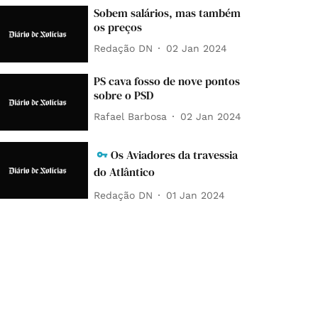
Sobem salários, mas também
os preços
Redação DN
02 Jan 2024
PS cava fosso de nove pontos
sobre o PSD
Rafael Barbosa
02 Jan 2024
Os Aviadores da travessia
do Atlântico
Redação DN
01 Jan 2024