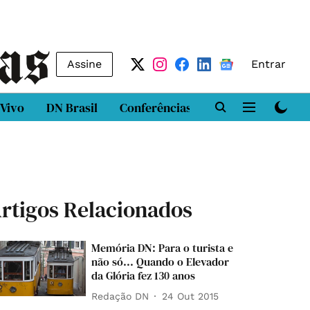
Assine
Entrar
 Vivo
DN Brasil
Conferências
DN LAB
Class
rtigos Relacionados
Memória DN: Para o turista e
não só... Quando o Elevador
da Glória fez 130 anos
Redação DN
24 Out 2015