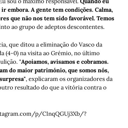
 Eu sou o máximo responsável.
Quando eu
a ir embora. A gente tem condições. Calma,
ores que não nos tem sido favorável. Temos
 Pinto ao grupo de adeptos descontentes.
cia, que ditou a eliminação do Vasco da
a (4-0) na visita ao Grémio, no último
lição. "
Apoiamos, avisamos e cobramos.
ram do maior património, que somos nós,
 surpresa"
, explicaram os organizadores da
utro resultado do que a vitória contra o
nstagram.com/p/CInqQGUj3Xb/?