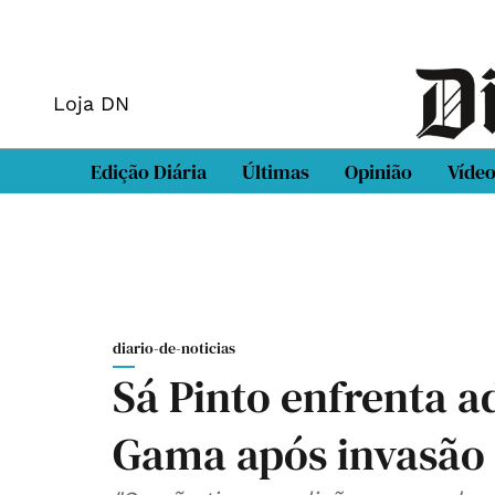
Loja DN
Edição Diária
Últimas
Opinião
Víde
diario-de-noticias
Sá Pinto enfrenta a
Gama após invasão 