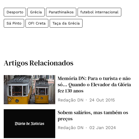
Desporto
Grécia
Panathinaikos
futebol internacional
Sá Pinto
OFI Creta
Taça da Grécia
Artigos Relacionados
Memória DN: Para o turista e não
só... Quando o Elevador da Glória
fez 130 anos
Redação DN
24 Out 2015
Sobem salários, mas também os
preços
Redação DN
02 Jan 2024