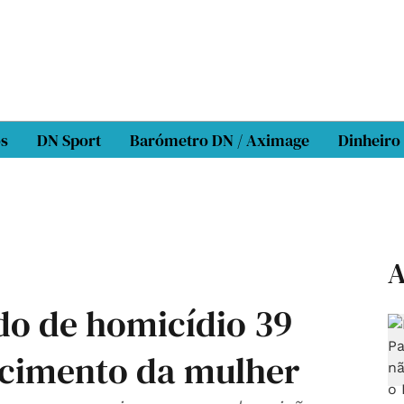
os
DN Sport
Barómetro DN / Aximage
Dinheiro
A
do de homicídio 39
ecimento da mulher