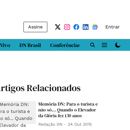
Assine
Entrar
 Vivo
DN Brasil
Conferências
DN LAB
Class
rtigos Relacionados
Memória DN: Para o turista e
não só... Quando o Elevador
da Glória fez 130 anos
Redação DN
24 Out 2015