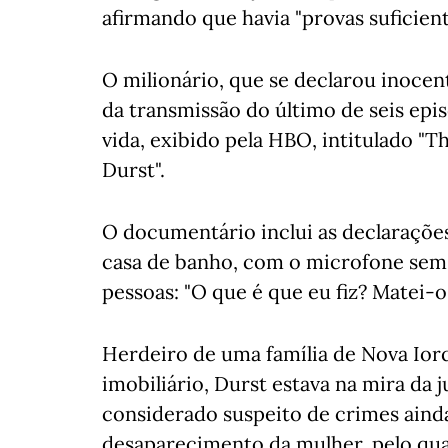
afirmando que havia "provas suficien
O milionário, que se declarou inocen
da transmissão do último de seis ep
vida, exibido pela HBO, intitulado "T
Durst".
O documentário inclui as declarações
casa de banho, com o microfone sem f
pessoas: "O que é que eu fiz? Matei-os
Herdeiro de uma família de Nova Io
imobiliário, Durst estava na mira da j
considerado suspeito de crimes ainda
desaparecimento da mulher, pelo qua