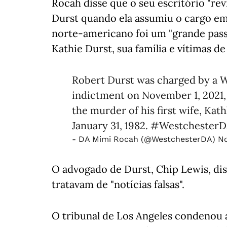
Rocah disse que o seu escritório "re
Durst quando ela assumiu o cargo em 
norte-americano foi um "grande pass
Kathie Durst, sua família e vítimas de
Robert Durst was charged by a W
indictment on November 1, 2021,
the murder of his first wife, Kat
January 31, 1982.
#Westchester
- DA Mimi Rocah (@WestchesterDA)
No
O advogado de Durst, Chip Lewis, diss
tratavam de "notícias falsas".
O tribunal de Los Angeles condenou a