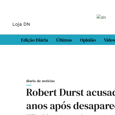
Loja DN
Edição Diária
Últimas
Opinião
Víde
diario-de-noticias
Robert Durst acusa
anos após desapar