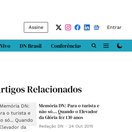
Assine
Entrar
 Vivo
DN Brasil
Conferências
DN LAB
Class
rtigos Relacionados
Memória DN: Para o turista e
não só... Quando o Elevador
da Glória fez 130 anos
Redação DN
24 Out 2015