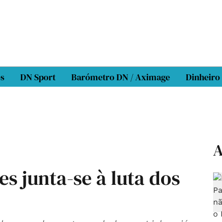
os
DN Sport
Barómetro DN / Aximage
Dinheiro
A
s junta-se à luta dos